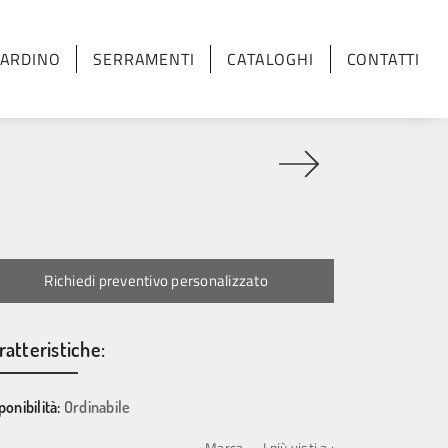
IARDINO
SERRAMENTI
CATALOGHI
CONTATTI
N
Richiedi preventivo personalizzato
ratteristiche:
ponibilità:
Ordinabile
Marca
I più visti a :