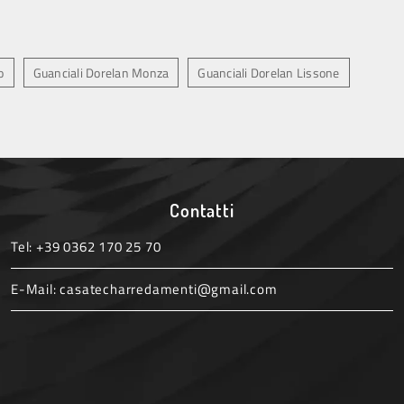
o
Guanciali Dorelan Monza
Guanciali Dorelan Lissone
Contatti
Tel:
+39 0362 170 25 70
E-Mail:
casatecharredamenti@gmail.com