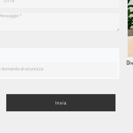
Di
Invia