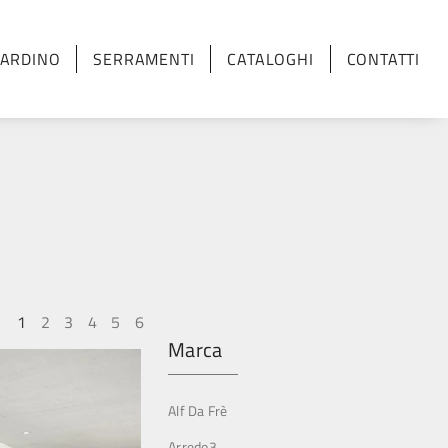
IARDINO
SERRAMENTI
CATALOGHI
CONTATTI
1
2
3
4
5
6
Marca
Alf Da Frè
Arredo3