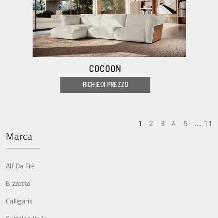
COCOON
RICHIEDI PREZZO
1
2
3
4
5
....
11
Marca
Alf Da Frè
Bizzotto
Calligaris