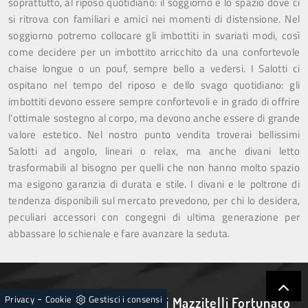
soprattutto, al riposo quotidiano: il soggiorno è lo spazio dove ci
si ritrova con familiari e amici nei momenti di distensione. Nel
soggiorno potremo collocare gli imbottiti in svariati modi, così
come decidere per un imbottito arricchito da una confortevole
chaise longue o un pouf, sempre bello a vedersi. I Salotti ci
ospitano nel tempo del riposo e dello svago quotidiano: gli
imbottiti devono essere sempre confortevoli e in grado di offrire
l'ottimale sostegno al corpo, ma devono anche essere di grande
valore estetico. Nel nostro punto vendita troverai bellissimi
Salotti ad angolo, lineari o relax, ma anche divani letto
trasformabili al bisogno per quelli che non hanno molto spazio
ma esigono garanzia di durata e stile. I divani e le poltrone di
tendenza disponibili sul mercato prevedono, per chi lo desidera,
peculiari accessori con congegni di ultima generazione per
abbassare lo schienale e fare avanzare la seduta.
-
Privacy
Cookie
Gestisci i consensi
Arredamenti Casa Tech di Mazzitelli Fortunato