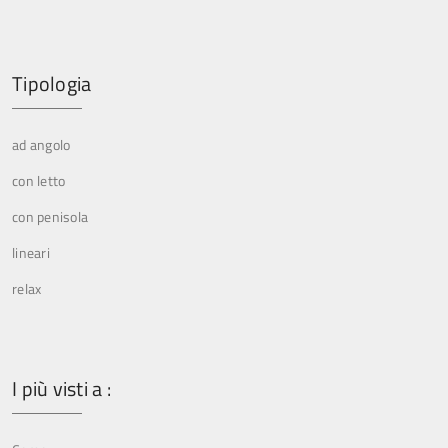
Tipologia
ad angolo
con letto
con penisola
lineari
relax
I più visti a :