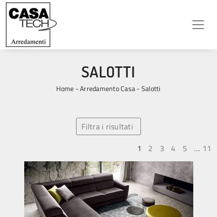
SALOTTI
Home
-
Arredamento Casa
-
Salotti
Filtra i risultati
1
2
3
4
5
....
11