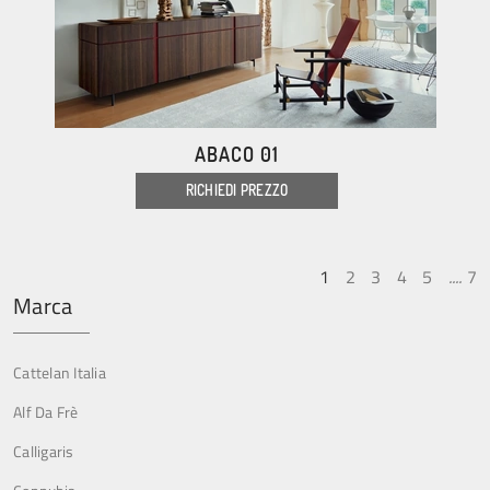
ABACO 01
RICHIEDI PREZZO
1
2
3
4
5
....
7
Marca
Cattelan Italia
Alf Da Frè
Calligaris