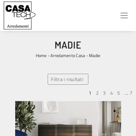
MADIE
Home
-
Arredamento Casa
-
Madie
Filtra i risultati
1
2
3
4
5
....
7