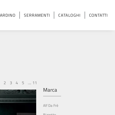
IARDINO
SERRAMENTI
CATALOGHI
CONTATTI
2
3
4
5
....
11
Marca
Alf Da Frè
Bizzotto