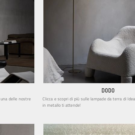
DODO
 una delle nostre
Clicca e scopri di più sulle lampade da terra di Ide
in metallo ti attende!