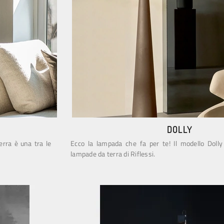
DOLLY
erra è una tra le
Ecco la lampada che fa per te! Il modello Dolly
lampade da terra di Riflessi.