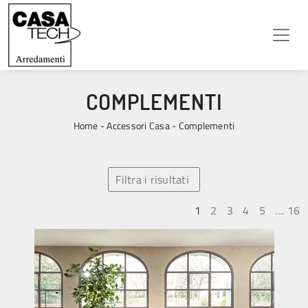
COMPLEMENTI
Home
-
Accessori Casa
-
Complementi
Filtra i risultati
1
2
3
4
5
....
16