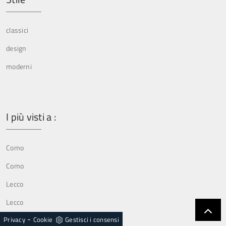
classici
design
moderni
I più visti a :
Como
Como
Lecco
Lecco
-
Privacy
Cookie
Gestisci i consensi
Lissone