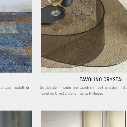
TAVOLINO CRYSTAL
ui vari modelli di
Se desideri moderni e tavolini in vetro ottieni in
Tavolino Crystal della marca Riflessi.