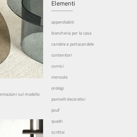
Elementi
appendiabiti
biancheria per la casa
candele e portacandele
contenitori
cornici
mensole
orologi
formazioni sul modello
pannelli decorativi
pouf
quadri
scrittoi