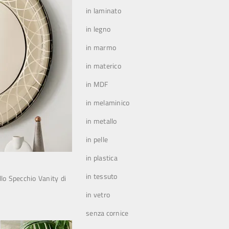
in laminato
in legno
in marmo
in materico
in MDF
in melaminico
in metallo
in pelle
in plastica
in tessuto
llo Specchio Vanity di
in vetro
senza cornice