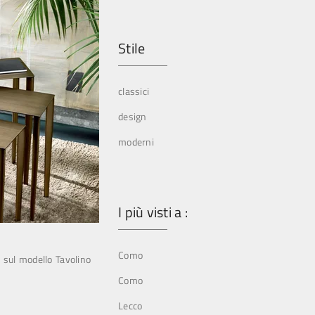
Stile
classici
design
moderni
I più visti a :
Como
i sul modello Tavolino
Como
Lecco