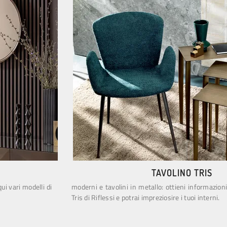
TAVOLINO TRIS
qui vari modelli di
moderni e tavolini in metallo: ottieni informazion
Tris di Riflessi e potrai impreziosire i tuoi interni.