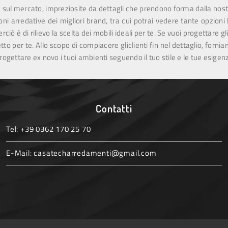
 sul mercato, impreziosite da dettagli che prendono forma dalla nost
ni arredative dei migliori brand, tra cui potrai vedere tante opzioni
, perciò è di rilievo la scelta dei mobili ideali per te. Se vuoi progett
tto per te. Allo scopo di compiacere gliclienti fin nel dettaglio, forn
rogettare ex novo i tuoi ambienti seguendo il tuo stile e le tue esigen
Contatti
Tel:
+39 0362 170 25 70
E-Mail:
casatecharredamenti@gmail.com