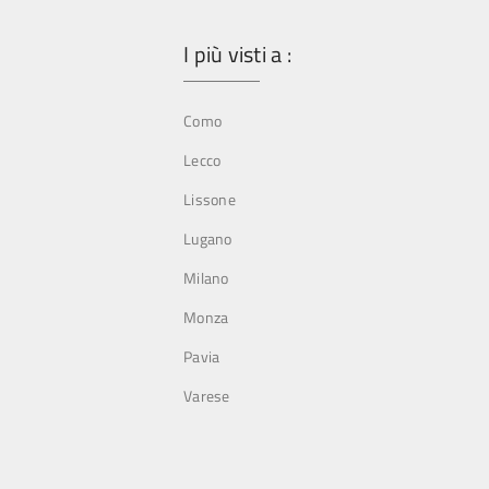
I più visti a :
Como
Lecco
Lissone
Lugano
Milano
Monza
Pavia
Varese