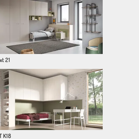
xt 21
T K18