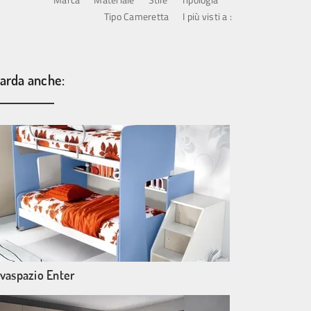
Tipo Cameretta
I più visti a :
arda anche:
lvaspazio Enter