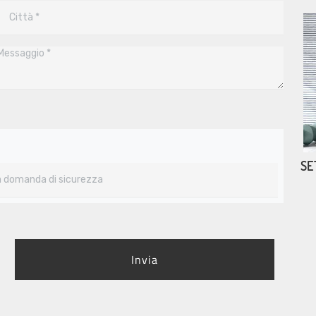
SE
Invia