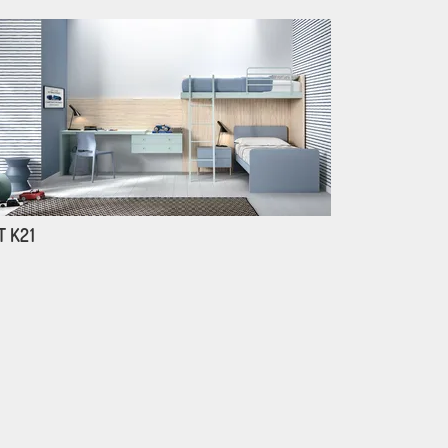
T K21