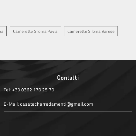
za
Camerette Siloma Pavia
Camerette Siloma Varese
Contatti
Tel:
+39 0362 170 25 70
E-Mail:
casatecharredamenti@gmail.com