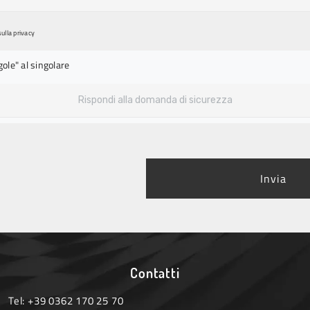
sulla
privacy
gole" al singolare
Invia
Contatti
Tel:
+39 0362 170 25 70