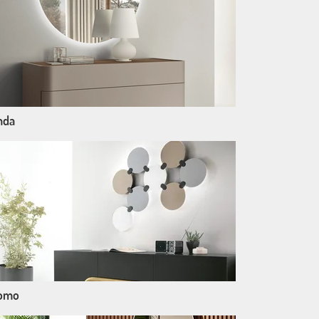
nda
omo