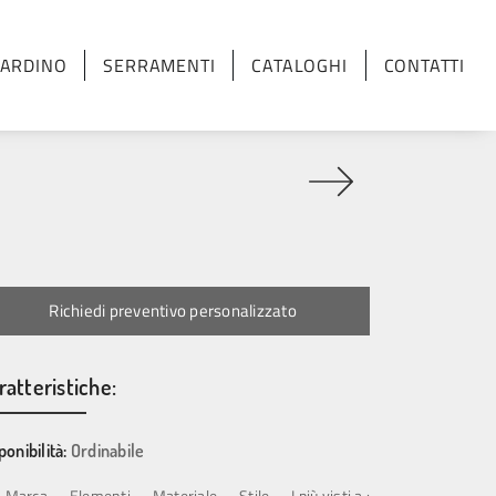
IARDINO
SERRAMENTI
CATALOGHI
CONTATTI
Richiedi preventivo personalizzato
ratteristiche:
ponibilità:
Ordinabile
Marca
Elementi
Materiale
Stile
I più visti a :