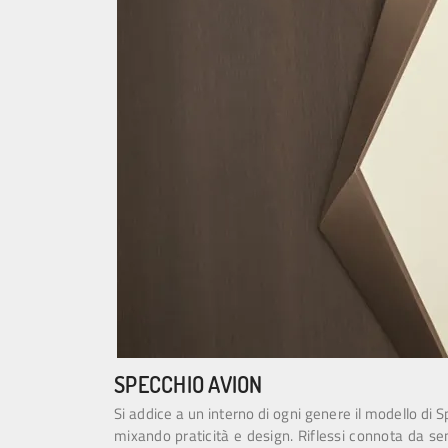
SPECCHIO AVION
Si addice a un interno di ogni genere il modello di S
mixando praticità e design. Riflessi connota da s