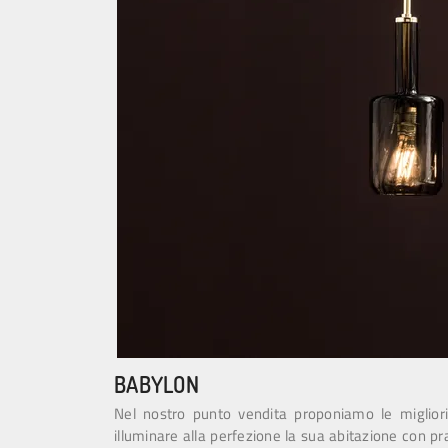
BABYLON
Nel nostro punto vendita proponiamo le migliori
illuminare alla perfezione la sua abitazione con p