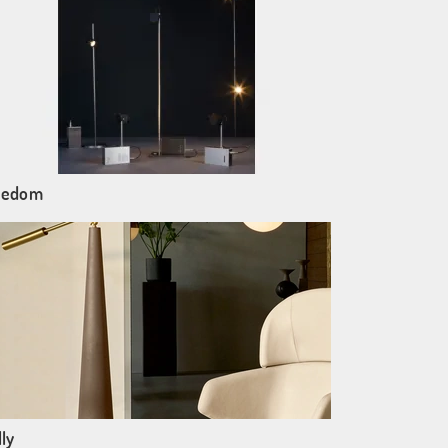
eedom
ly