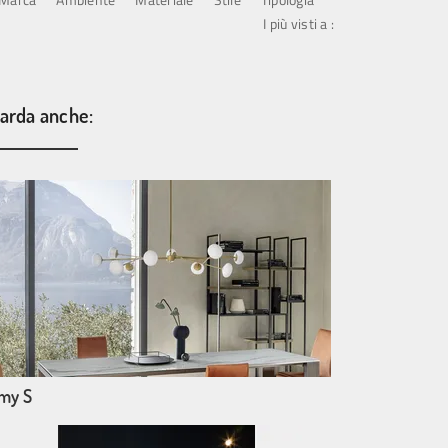
I più visti a :
arda anche:
my S