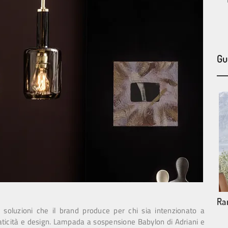
Gu
Ra
 soluzioni che il brand produce per chi sia intenzionato a
raticità e design. Lampada a sospensione Babylon di Adriani e