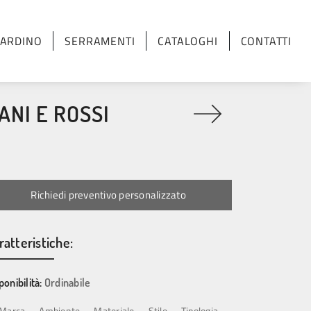
IARDINO
SERRAMENTI
CATALOGHI
CONTATTI
NI E ROSSI
Richiedi preventivo personalizzato
ratteristiche:
ponibilità:
Ordinabile
Marca
Ambiente
Materiale
Stile
Tipologia