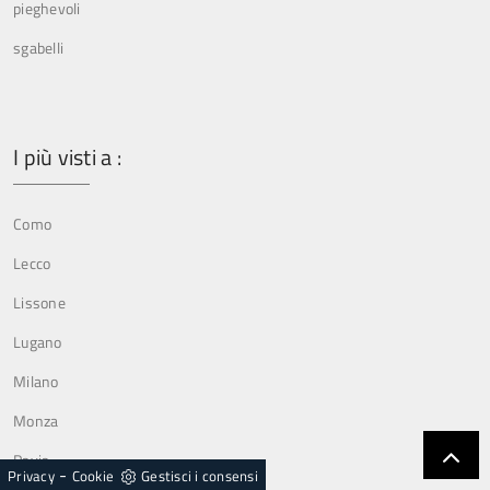
pieghevoli
sgabelli
I più visti a :
Como
Lecco
Lissone
Lugano
Milano
Monza
Pavia
-
Privacy
Cookie
Gestisci i consensi