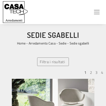
SEDIE SGABELLI
Home
-
Arredamento Casa
-
Sedie
-
Sedie sgabelli
Filtra i risultati
1
2
3
4