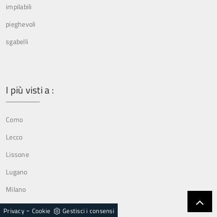
impilabili
pieghevoli
sgabelli
I più visti a :
Como
Lecco
Lissone
Lugano
Milano
Monza
-
Privacy
Cookie
Gestisci i consensi