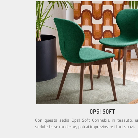
OPS! SOFT
Con questa sedia Ops! Soft Connubia in tessuto, u
sedute fisse moderne, potrai impreziosire i tuoi spazi.