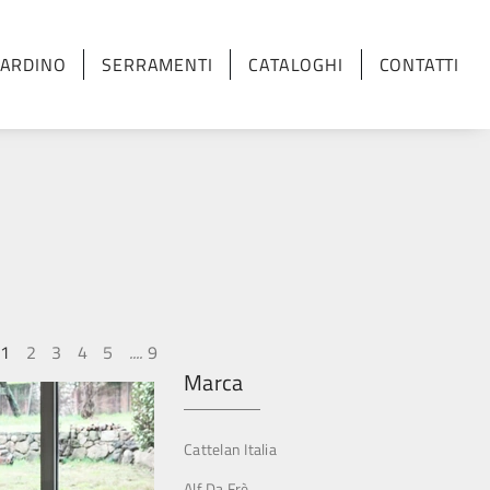
IARDINO
SERRAMENTI
CATALOGHI
CONTATTI
1
2
3
4
5
....
9
Marca
Cattelan Italia
Alf Da Frè