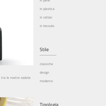
in pelle
in plastica
in rattan
in tessuto
Stile
classiche
design
a tra le nostre sedute
moderne
Tipologia