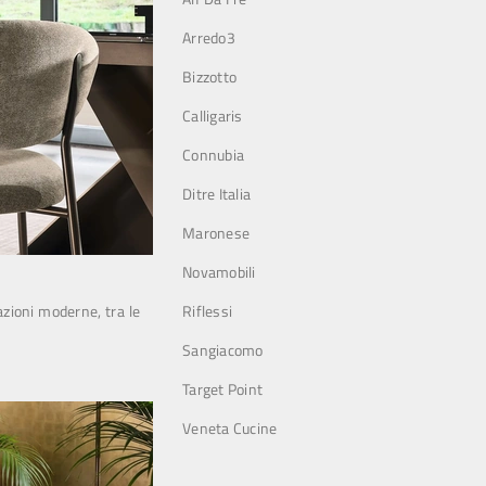
Arredo3
Bizzotto
Calligaris
Connubia
Ditre Italia
Maronese
Novamobili
zioni moderne, tra le
Riflessi
Sangiacomo
Target Point
Veneta Cucine