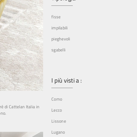
fisse
impilabili
pieghevoli
sgabelli
I più visti a :
Como
é di Cattelan Italia in
Lecco
ono.
Lissone
Lugano