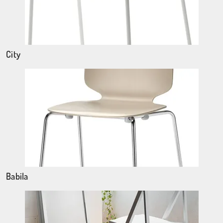
City
Babila