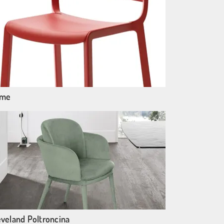
me
eveland Poltroncina