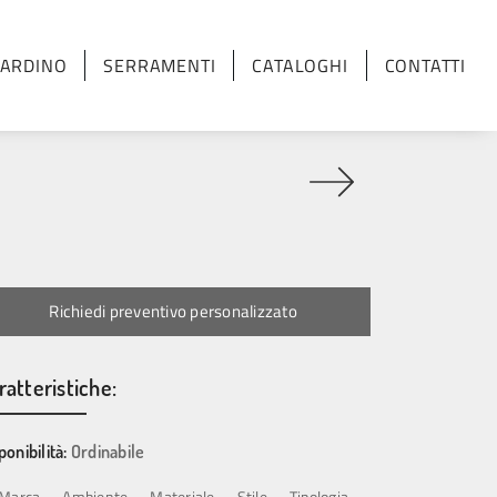
IARDINO
SERRAMENTI
CATALOGHI
CONTATTI
Richiedi preventivo personalizzato
ratteristiche:
ponibilità:
Ordinabile
Marca
Ambiente
Materiale
Stile
Tipologia