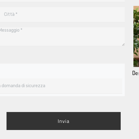
De
Invia