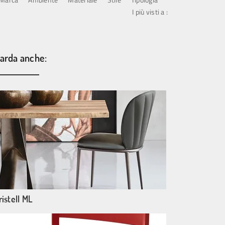
I più visti a :
arda anche:
istell ML