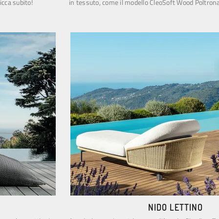
icca subito!
in tessuto, come il modello CleoSoft Wood Poltrona
NIDO LETTINO