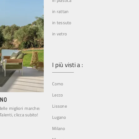
in plastica
in rattan
in tessuto
in vetro
I più visti a :
Como
Lecco
RNO
Lissone
delle migliori marche:
alenti, clicca subito!
Lugano
Milano