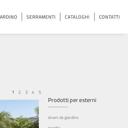
IARDINO
SERRAMENTI
CATALOGHI
CONTATTI
1
2
3
4
5
Prodotti per esterni
divani da giardino
gazebo