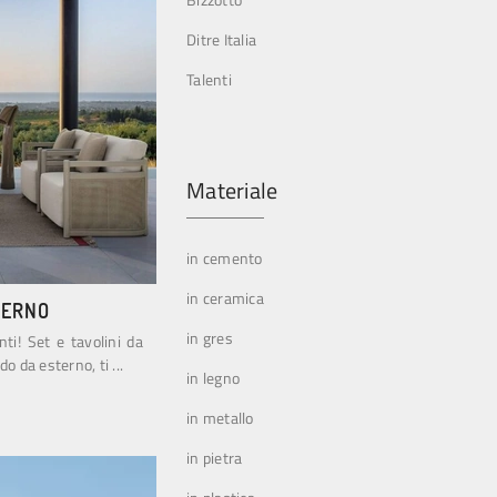
Ditre Italia
Talenti
Materiale
in cemento
in ceramica
TERNO
in gres
nti! Set e tavolini da
o da esterno, ti ...
in legno
in metallo
in pietra