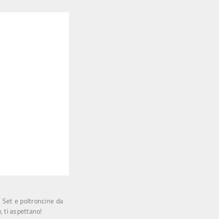
a! Set e poltroncine da
, ti aspettano!